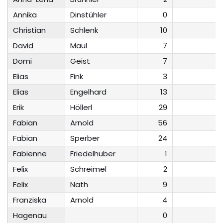
Annika
Dinstühler
0
Christian
Schlenk
10
David
Maul
7
Domi
Geist
7
1
Elias
Fink
3
2
Elias
Engelhard
13
Erik
Höllerl
29
Fabian
Arnold
56
Fabian
Sperber
24
Fabienne
Friedelhuber
1
Felix
Schreimel
2
Felix
Nath
9
Franziska
Arnold
4
Hagenau
0