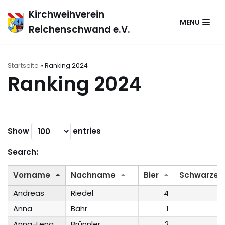
Zum
Kirchweihverein
MENU
Inhalt
Reichenschwand e.V.
springen
Startseite
»
Ranking 2024
Ranking 2024
Show
entries
Search:
Vorname
Nachname
Bier
Schwarze
Andreas
Riedel
4
Anna
Bähr
1
Anna-Lena
Brünnler
2