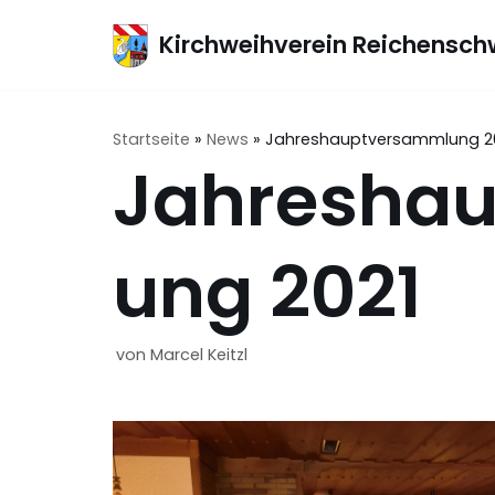
Zum
Kirchweihverein Reichensch
Inhalt
springen
Startseite
»
News
»
Jahreshauptversammlung 2
Jahresha
ung 2021
von
Marcel Keitzl