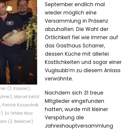
September endlich mal
wieder möglich eine
Versammlung in Präsenz
abzuhalten. Die Wahl der
Örtlichkeit fiel wie immer auf
das Gasthaus Scharrer,
dessen Küche mit allerlei
Köstlichkeiten und sogar einer
Vuglsubb’m zu diesem Anlass
verwöhnte.
er (2. Kassier),
Nachdem sich 31 treue
ührer), Marcel Keitzl
Mitglieder eingefunden
), Patrick Kozuschnik
hatten, wurde mit kleiner
r). Es fehlen Nico
Verspätung die
nn (2. Beisitzer)
Jahreshauptversammlung